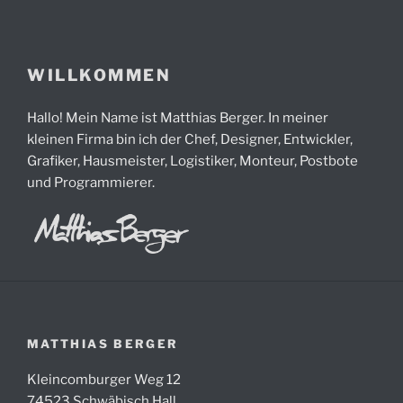
Zum
Inhalt
springen
WILLKOMMEN
Hallo! Mein Name ist Matthias Berger. In meiner
kleinen Firma bin ich der Chef, Designer, Entwickler,
Grafiker, Hausmeister, Logistiker, Monteur, Postbote
und Programmierer.
MATTHIAS BERGER
Kleincomburger Weg 12
74523 Schwäbisch Hall