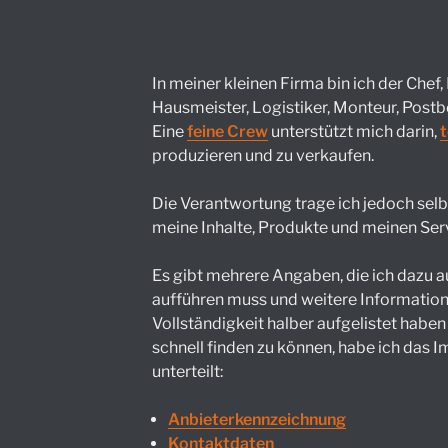
In meiner kleinen Firma bin ich der Chef, 
Hausmeister, Logistiker, Monteur, Post
Eine
feine Crew
unterstützt mich darin,
t
produzieren und zu verkaufen.
Die Verantwortung trage ich jedoch sel
meine Inhalte, Produkte und meinen Ser
Es gibt mehrere Angaben, die ich dazu a
aufführen muss und weitere Informatione
Vollständigkeit halber aufgelistet hab
schnell finden zu können, habe ich das 
unterteilt:
Anbieterkennzeichnung
Kontaktdaten