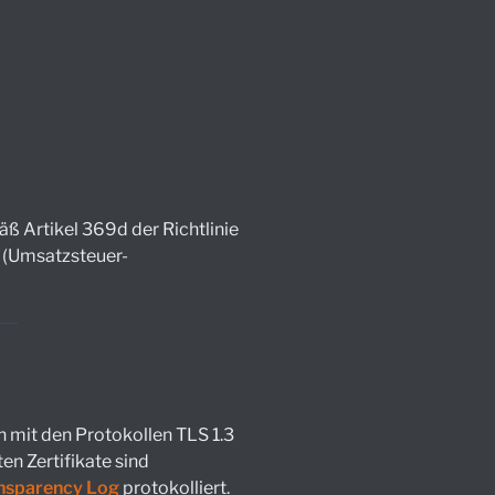
äß Artikel 369d der Richtlinie
. (Umsatzsteuer-
 mit den Protokollen TLS 1.3
en Zertifikate sind
ansparency Log
protokolliert.