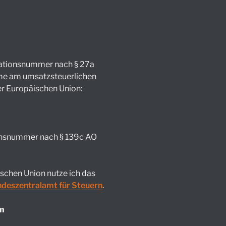
kationsnummer nach § 27a
me am umsatzsteuerlichen
er Europäischen Union:
ionsnummer nach § 139c AO
ischen Union nutze ich das
deszentralamt für Steuern
.
on