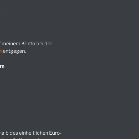
uf meinem Konto bei der
m
entgegen.
im
alb des einheitlichen Euro-