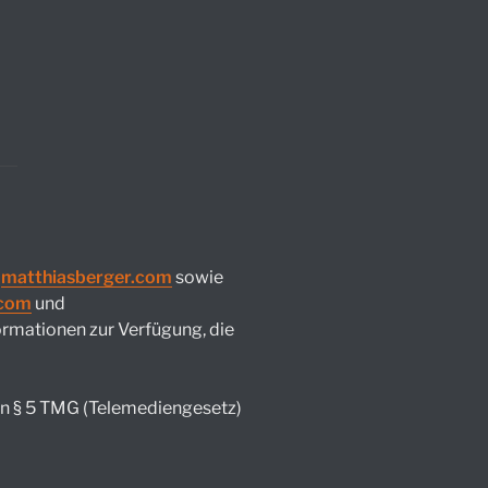
n
matthiasberger.com
sowie
.com
und
formationen zur Verfügung, die
on § 5 TMG (Telemediengesetz)