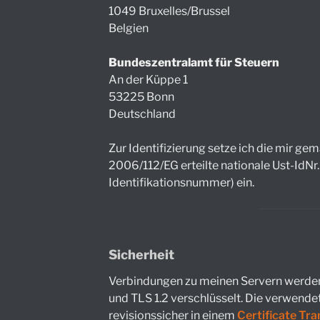
1049 Bruxelles/Brussel
Belgien
Bundeszentralamt für Steuern
An der Küppe 1
53225 Bonn
Deutschland
Zur Identifizierung setze ich die mir gem
2006/112/EG erteilte nationale Ust-IdNr
Identifikationsnummer) ein.
Sicherheit
Verbindungen zu meinen Servern werden
und TLS 1.2 verschlüsselt. Die verwendet
revisionssicher in einem
Certificate Tr