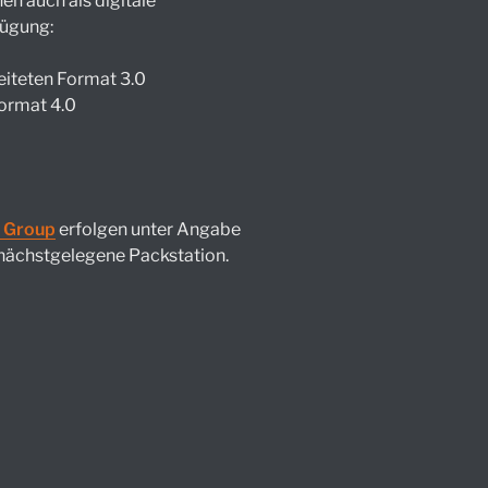
n auch als digitale
fügung:
eiteten Format 3.0
ormat 4.0
 Group
erfolgen unter Angabe
nächstgelegene Packstation.