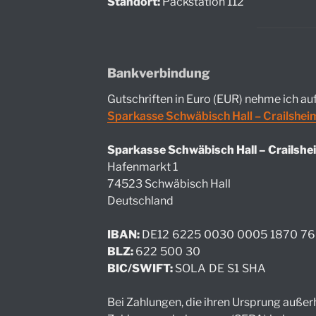
Standort:
Packstation 112
Bankverbindung
Gutschriften in Euro (EUR) nehme ich a
Sparkasse Schwäbisch Hall – Crailshei
Sparkasse Schwäbisch Hall – Crailshe
Hafenmarkt 1
74523 Schwäbisch Hall
Deutschland
IBAN:
DE12
6225
0030
0005
1870
76
BLZ:
622
500
30
BIC/SWIFT:
SOLA
DE
S1
SHA
Bei Zahlungen, die ihren Ursprung außerh