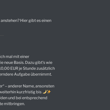
nstehen? Hier gibt es einen
ich mal mit einer
e neue Basis. Dazu gibt’s wie
0,00 EUR je Stunde zusätzlich
rderndere Aufgabe übernimmt.
der“ – anderer Name, ansonsten
weiterhin kurzfristig bis
lden und bei entsprechend
e mitbringen.