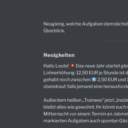
Neugierig, welche Aufgaben demnächst a
Überblick.
Neuigkeiten
Hallo Leute!
Das neue Jahr startet gle
Lohnerhöhung: 12,50 EUR je Stunde ist di
gehabt noch zwischen
2,50 EUR und 1
obendrauf, falls jemand eine herausfo
Außerdem heißen „Trainees“ jetzt „Insi
bleibt alles wie gewohnt. Ihr könnt euch 
Mitternacht vor einem Termin an-/abme
markierten Aufgaben auch spontan Gäst